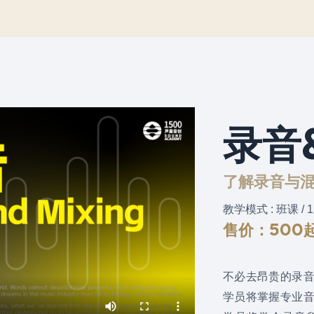
录音
了解录音与混
教学模式 : 班课 / 
售价：500
不必去昂贵的录
学员将掌握专业