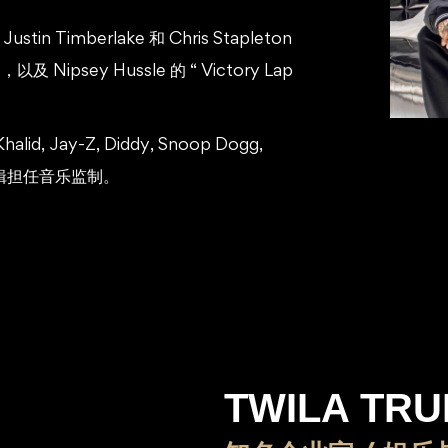
 Timberlake 和 Chris Stapleton
，以及 Nipsey Hussle 的 “ Victory Lap
id, Jay-Z, Diddy, Snoop Dogg,
音乐专辑担任音乐监制。
TWILA TRU