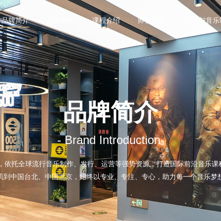
品牌简介
关于我们
课程介绍
师资团队
A&R与音
品牌简介
- Brand Introduction-
创立，依托全球流行音乐制作、发行、运营等强势资源，打造国际前沿音乐
矶到中国台北、中国北京，始终以专业、专注、专心，助力每一个音乐梦